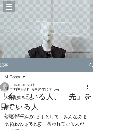
Salon de Masako
記事
All Posts
myamamura9
All Posts
2021年5月16日
読了時間: 2分
「今」にいる人、「先」を
人材育成のこと
見ている人
靴のこと
朝時間のこと
あるチームの2番手として、みんなのま
とめ役としてとても慕われている人が
マネジメントのこと