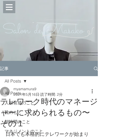
Salon de Masako
記事
All Posts
myamamura9
All Posts
2021年5月16日
読了時間: 2分
テレワーク時代のマネージ
人材育成のこと
ャーに求められるもの〜
靴のこと
その１
朝時間のこと
マネジメントのこと
日本でも本格的にテレワークが始まり