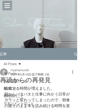
Salon de Masako
記事
All Posts
myamamura9
All Posts
2021年5月16日
読了時間: 2分
再読からの再発見
人材育成のこと
読書する時間が増えました。
靴のこと
朝からバタバタと仕事に向かう日常が
朝時間のこと
ガラッと変わってしまったので、朝食
マネジメントのこと
の後そのまま本を読み続ける時間を楽