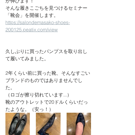
が伸びます！
そんな履きこごちを見つけるセミナー
「靴会」を開催します。
https://salondemasako-shoes-
200125.peatix.com/view
久しぶりに買ったパンプスを取り出し
て履いてみました。
2年くらい前に買った靴、そんなすごい
ブランドのものではありませんでし
た。
（ロゴが擦り切れています...）
靴のアウトレットで20ドルくらいだっ
たような。（安っ！）