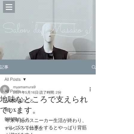
Salon de Masako
記事
All Posts
myamamura9
All Posts
2021年5月16日
読了時間: 2分
地味なところで支えられ
人材育成のこと
ています。
靴のこと
朝時間のこと
年末年始のスニーカー生活が終わり、
パンプスで仕事をするとやっぱり背筋
マネジメントのこと