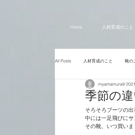
Home
人材育成のこと
All Posts
人材育成のこと
靴の
myamamura9
202
季節の違
そろそろブーツの出
中には一足飛びにサ
その靴、いつ買いま