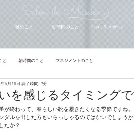
Salon de Masako
靴のこと
朝時間のこと
Event ＆ Activity
こと
朝時間のこと
マネジメントのこと
1年5月16日
読了時間: 2分
いを感じるタイミングで
番が終わって、春らしい靴を履きたくなる季節ですね。
ンダルを出した方もいらっしゃるのではないでしょうか
したか？