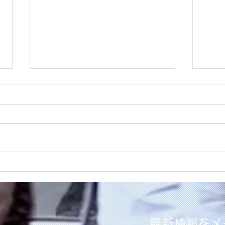
同行靴ショッピング、夏バー
靴同
ジョン、パート１
①
最新情報をメ