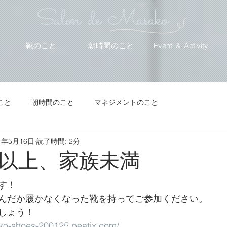
Salon de Masako
靴のこと
朝時間のこと
Event ＆ Activity
こと
朝時間のこと
マネジメントのこと
1年5月16日
読了時間: 2分
以上、家族未満
す！
んだか履かなくなった靴を持ってご参加ください。
しょう！
ko-shoes-200125.peatix.com/