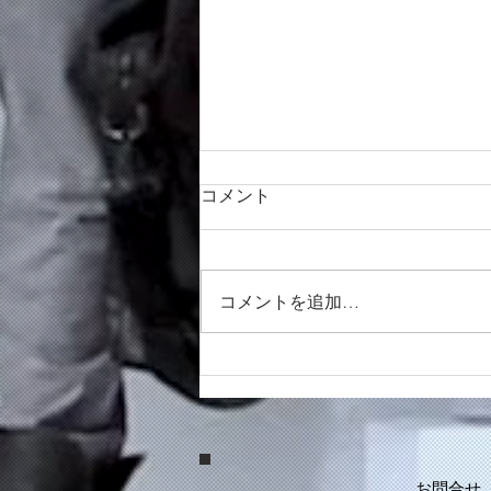
ラッキーをお裾分けしたい気
コメント
持ちでやってます。
7年ほど前に毎月地元福岡で「朝
活、昼活、夜活」と題して、短い
コメントを追加…
研修をやっていました。興味を持
ってくださった方が単発で参加し
てくださる勉強会ですね。 冬の
朝まだ真っ暗な7時からの朝活に
参加してくださる皆さんは、やっ
と明るくなってきた頃に出勤され
る。...
お問合せ