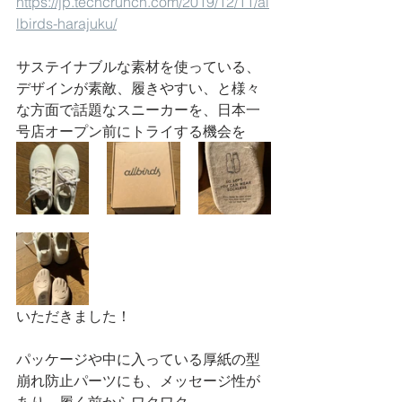
https://jp.techcrunch.com/2019/12/11/al
lbirds-harajuku/
サステイナブルな素材を使っている、
デザインが素敵、履きやすい、と様々
な方面で話題なスニーカーを、日本一
号店オープン前にトライする機会を
いただきました！
パッケージや中に入っている厚紙の型
崩れ防止パーツにも、メッセージ性が