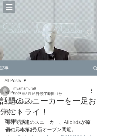
Salon de Masako
記事
All Posts
myamamura9
All Posts
2021年5月16日
読了時間: 1分
話題のスニーカーを一足お
人材育成のこと
先にトライ！
靴のこと
朝時間のこと
海外で話題のスニーカー、Allbirdsが原
宿に日本第1号店オープン間近。
マネジメントのこと