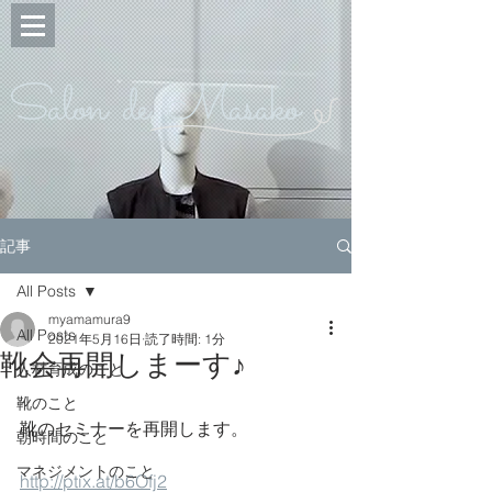
Salon de Masako
記事
All Posts
myamamura9
All Posts
2021年5月16日
読了時間: 1分
靴会再開しまーす♪
人材育成のこと
靴のこと
靴のセミナーを再開します。
朝時間のこと
マネジメントのこと
http://ptix.at/b6Ofj2