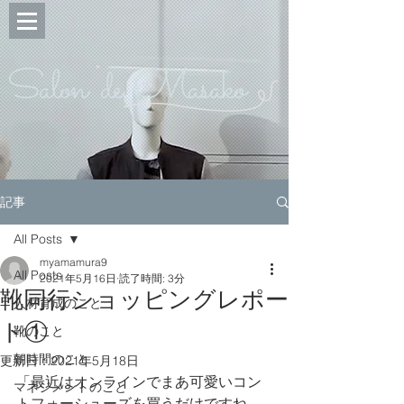
Salon de Masako
記事
All Posts
myamamura9
All Posts
2021年5月16日
読了時間: 3分
靴同行ショッピングレポー
人材育成のこと
ト①
靴のこと
朝時間のこと
更新日：
2021年5月18日
「最近はオンラインでまあ可愛いコン
マネジメントのこと
トフォーシューズを買うだけですね